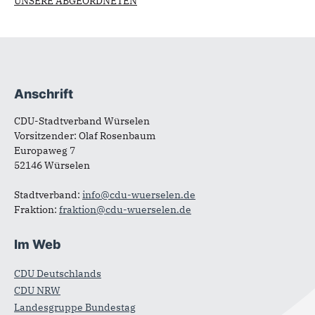
UNSERE ABGEORDNETEN
Anschrift
Fußbereich
CDU-Stadtverband Würselen
Vorsitzender: Olaf Rosenbaum
Europaweg 7
52146 Würselen
Stadtverband:
info@cdu-wuerselen.de
Fraktion:
fraktion@cdu-wuerselen.de
Im Web
CDU Deutschlands
CDU NRW
Landesgruppe Bundestag