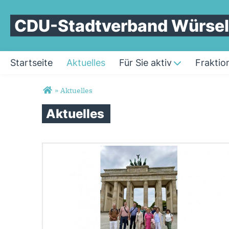
CDU-Stadtverband Würse
Startseite
Aktuelles
Für Sie aktiv
Fraktio
Sie sind hier
»
Aktuelles
Aktuelles
Seiten