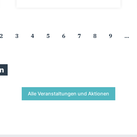
2
3
4
5
6
7
8
9
…
n
Alle Veranstaltungen und Aktionen